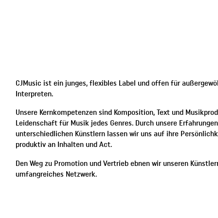
CJMusic ist ein junges, flexibles Label und offen für außergew
Interpreten.
Unsere Kernkompetenzen sind Komposition, Text und Musikprod
Leidenschaft für Musik jedes Genres. Durch unsere Erfahrungen 
unterschiedlichen Künstlern lassen wir uns auf ihre Persönlichk
produktiv an Inhalten und Act.
replica uhren
rolex replica
Den Weg zu Promotion und Vertrieb ebnen wir unseren Künstler
umfangreiches Netzwerk.
MUSIKPRODUKTIONEN • MUSIK-PR
UND VIDEO-PRODUKTIONEN • KOM