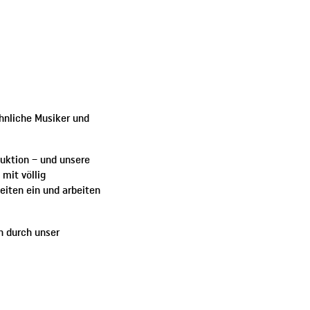
öhnliche Musiker und
uktion – und unsere
mit völlig
eiten ein und arbeiten
n durch unser
OMOTIONEN • TV-
POSITIONEN •