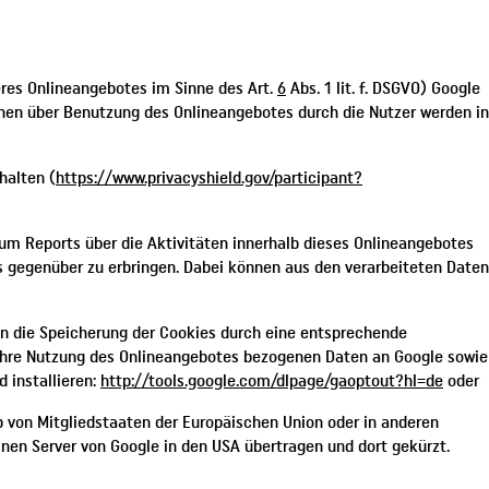
eres Onlineangebotes im Sinne des Art.
6
Abs. 1 lit. f. DSGVO) Google
onen über Benutzung des Onlineangebotes durch die Nutzer werden in
halten (
https://www.privacyshield.gov/participant?
um Reports über die Aktivitäten innerhalb dieses Onlineangebotes
 gegenüber zu erbringen. Dabei können aus den verarbeiteten Daten
n die Speicherung der Cookies durch eine entsprechende
f ihre Nutzung des Onlineangebotes bezogenen Daten an Google sowie
 installieren:
http://tools.google.com/dlpage/gaoptout?hl=de
oder
lb von Mitgliedstaaten der Europäischen Union oder in anderen
nen Server von Google in den USA übertragen und dort gekürzt.