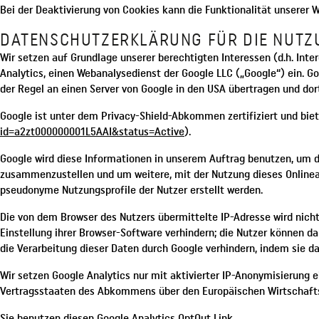
Bei der Deaktivierung von Cookies kann die Funktionalität unserer 
DATENSCHUTZERKLÄRUNG FÜR DIE NUTZ
Wir setzen auf Grundlage unserer berechtigten Interessen (d.h. Int
Analytics, einen Webanalysedienst der Google LLC („Google“) ein. 
der Regel an einen Server von Google in den USA übertragen und dor
Google ist unter dem Privacy-Shield-Abkommen zertifiziert und biet
id=a2zt000000001L5AAI&status=Active
).
Google wird diese Informationen in unserem Auftrag benutzen, um d
zusammenzustellen und um weitere, mit der Nutzung dieses Onlinea
pseudonyme Nutzungsprofile der Nutzer erstellt werden.
Die von dem Browser des Nutzers übermittelte IP-Adresse wird nic
Einstellung ihrer Browser-Software verhindern; die Nutzer können 
die Verarbeitung dieser Daten durch Google verhindern, indem sie d
Wir setzen Google Analytics nur mit aktivierter IP-Anonymisierung e
Vertragsstaaten des Abkommens über den Europäischen Wirtschaftsra
Sie benutzen diesen Google Analytics OptOut Link.